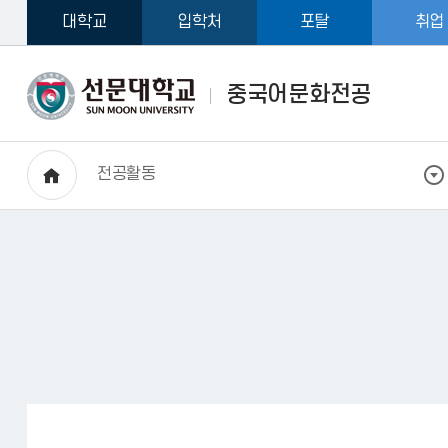
대학교
입학처
포탈
취업
중국어문화전공
전공활동
HOME